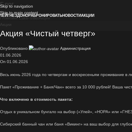
Блог
Skip to navigation
Skip to main content
ЛЕЙ
ГНЕЗДО
НОРА
БРОНИРОВАТЬ
НОВОСТИ
АКЦИИ
Глэмпинг Lake-Ville
Акции
Акции
Акция «Чистый четверг»
Опубликовано
Администрация
01.06.2026
On 01.06.2026
Весь июнь 2026 года по четвергам и воскресеньям проживание в 
Пакет «Проживание + Баня/Чан» всего за 10 000 рублей! Ваша чист
Что включено в стоимость пакета:
Отдых в уникальном бунгало на выбор («Улей», «НОРА» или «ГНЕЗ
Сибирский банный чан или баня «Викинг» на ваш выбор для глубо